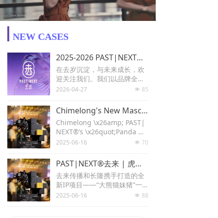
NEW CASES
2025-2026 PAST|NEXT® 去来传播 花开正好——年度案例大赏
在去岁沉淀，与未来成长，欢
迎关注我们。我们以品牌全案
咨询为内核，咨询纵深处扎
2026-04-27
85
넶
根，创意更直击本质，传播全
链路贯通。
Chimelong's New Mascot Honored with Tiger Roar Gold Award!
Chimelong \x26amp; PAST|
NEXT®’s \x26quot;Panda Me
izhu\x26quot; IP Wins IP Ma
2025-06-16
70
넶
rketing Gold at Tiger Roar A
wards.​​
PAST|NEXT®去来 | 虎啸金奖捷报：长隆全新IP“大熊猫妹猪”荣耀摘金！
去来传播和长隆携手打造的全
新IP项目——“大熊猫妹猪”一
举斩获本年度虎啸奖IP营销类
2025-06-16
88
넶
金奖。