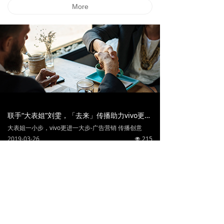
More
联手“大表姐”刘雯，「去来」传播助力vivo更进一步
大表姐一小步，vivo更进一大步-广告营销 传播创意
2019-03-26
215
넶
PAST/NEXT「去来」出品|复仇者联盟4×红星美凯龙
「去来」出品|复仇者联盟4×红星美凯龙
2019-04-25
329
넶
德国爱他美 | 开启“宝宝自护力”，创造#101个宝宝TA可以#
PAST/NEXT®「去来」×德国爱他美 | 开启“宝宝自护