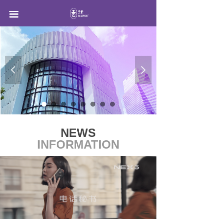
首页 Home
끀
公司介绍 About us
案例新闻 News & cases
넳
넲
加入我们 Join us
联系我们 Contact us
NEWS
INFORMATION